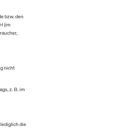
de bzw. den
H (im
raucher,
g nicht
gs, z. B. im
lediglich die