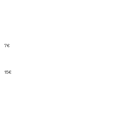
7€
15€