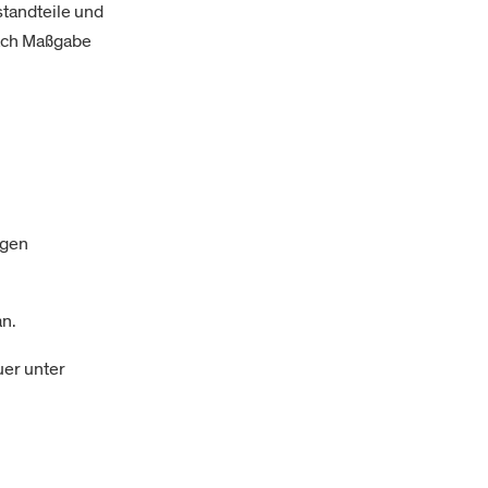
standteile und
nach Maßgabe
igen
an.
er unter