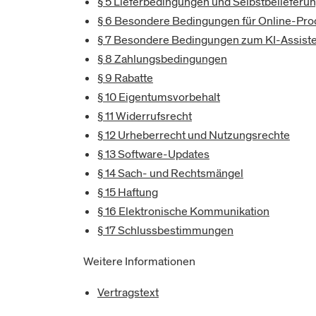
§ 5 Lieferbedingungen und Selbstbelieferu
§ 6 Besondere Bedingungen für Online-Pr
§ 7 Besondere Bedingungen zum KI-Assist
§ 8 Zahlungsbedingungen
§ 9 Rabatte
§ 10 Eigentumsvorbehalt
§ 11 Widerrufsrecht
§ 12 Urheberrecht und Nutzungsrechte
§ 13 Software-Updates
§ 14 Sach- und Rechtsmängel
§ 15 Haftung
§ 16 Elektronische Kommunikation
§ 17 Schlussbestimmungen
Weitere Informationen
Vertragstext